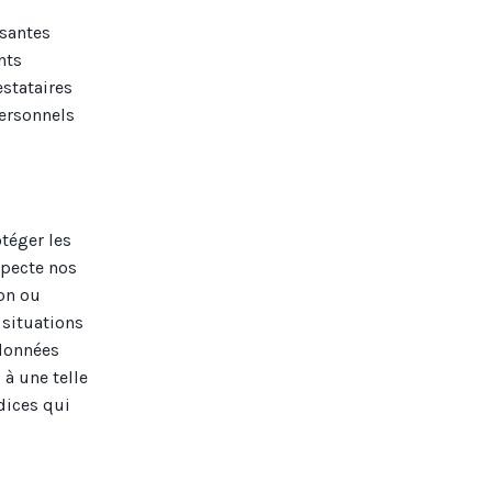
isantes
nts
stataires
personnels
téger les
specte nos
ion ou
 situations
 données
 à une telle
dices qui