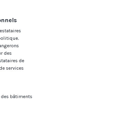
onnels
estataires
olitique.
hangerons
er des
stataires de
de services
s des bâtiments