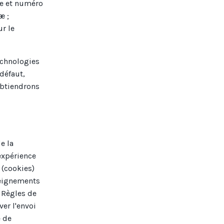
xe et numéro
æ ;
ur le
echnologies
 défaut,
 obtiendrons
e la
'expérience
s (cookies)
nseignements
s Règles de
er l'envoi
e de