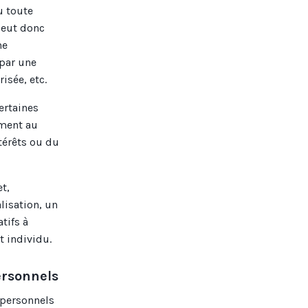
u toute
 peut donc
ne
 par une
isée, etc.
ertaines
ement au
ntérêts ou du
t,
lisation, un
tifs à
t individu.
ersonnels
 personnels