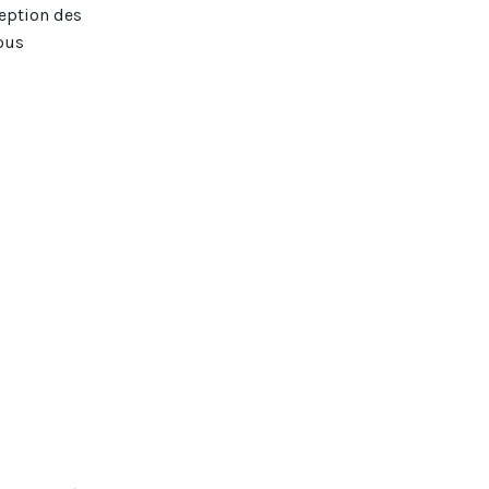
ception des
nous