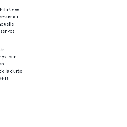
bilité des
tement au
aquelle
iser vos
nts
mps, sur
es
de la durée
e la