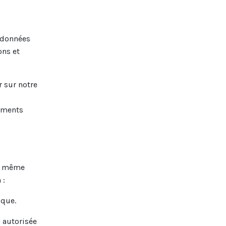
s données
ons et
r sur notre
,
nements
la même
 :
ique.
 autorisée