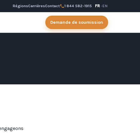
Régions
Carrières
Contact
1 844 582-1915
FR
·
EN
Demande de soumission
 engageons