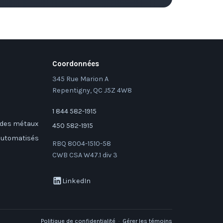
Coordonnées
345 Rue Marion A
Repentigny, QC J5Z 4W8
1 844 582-1915
 des métaux
450 582-1915
 automatisés
RBQ 8004-1510-58
CWB CSA W47.1 div 3
LinkedIn
Politique de confidentialité
·
Gérer les témoins