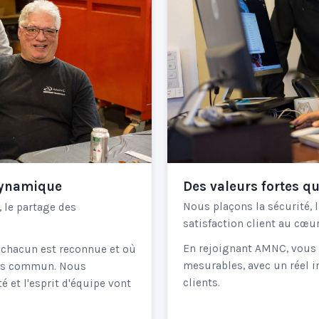
Des valeurs fortes q
dynamique
Nous plaçons la sécurité, l
 le partage des
satisfaction client au cœu
En rejoignant AMNC, vous c
e chacun est reconnue et où
mesurables, avec un réel i
cès commun. Nous
clients.
é et l'esprit d'équipe vont