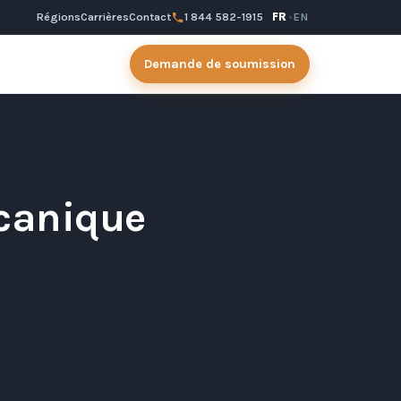
Régions
Carrières
Contact
1 844 582-1915
FR
·
EN
Demande de soumission
écanique