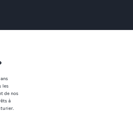
?
dans
 les
nt de nos
êts à
turier.