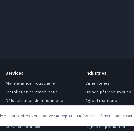
Services
Industries
Maintenance industrielle
Cimenteries
Installation de machinerie
Usines pétrochimiques
Délocalisation de machinerie
Agroalimentaire
Gérance de projet
Traitement et recyclage
e nos publicités. Vous pouvez accepter ou refuser les témoins non essent
Structure d'aménagement
Centres de distribution
Services connexes
Lignes de production