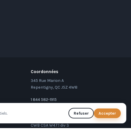
Coordonnées
345 Rue Marion A
Repentigny, QC J5Z 4W8
1 844 582-1915
 des métaux
450 582-1915
iels.
Refuser
Accepter
 automatisés
RBQ 8004-1510-58
CWB CSA W47.1 div 3