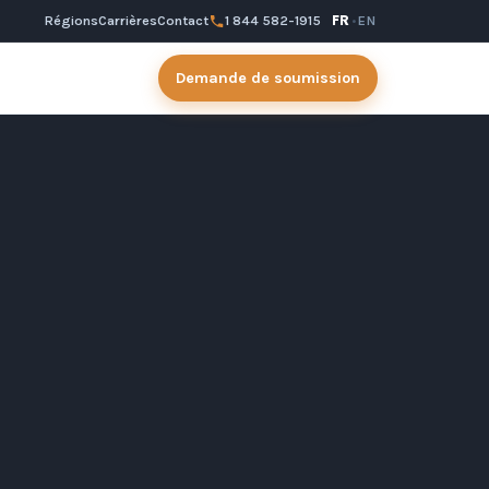
Régions
Carrières
Contact
1 844 582-1915
FR
·
EN
Demande de soumission